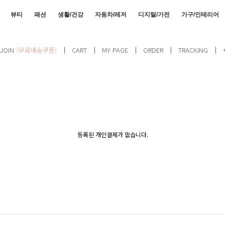
뷰티
패션
생활/건강
자동차/레저
디지털/가전
가구/인테리어
JOIN
(무료배송쿠폰)
CART
MY PAGE
ORDER
TRACKING
등록된 개인결제가 없습니다.