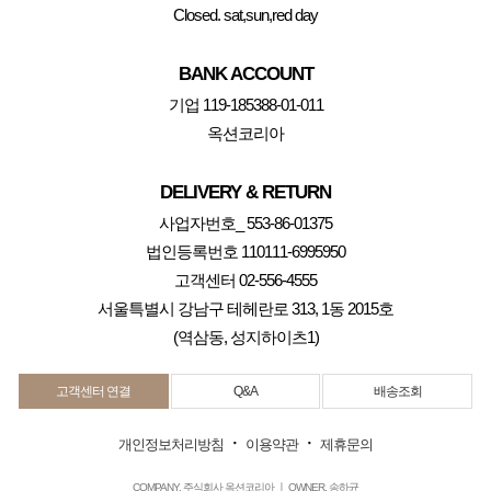
Closed. sat,sun,red day
BANK ACCOUNT
기업 119-185388-01-011
옥션코리아
DELIVERY & RETURN
사업자번호_ 553-86-01375
법인등록번호 110111-6995950
고객센터 02-556-4555
서울특별시 강남구 테헤란로 313, 1동 2015호
(역삼동, 성지하이츠1)
고객센터 연결
Q&A
배송조회
·
·
개인정보처리방침
이용약관
제휴문의
COMPANY. 주식회사 옥션코리아 ㅣ OWNER. 송하균