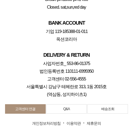
Closed. sat,sun,red day
BANK ACCOUNT
기업 119-185388-01-011
옥션코리아
DELIVERY & RETURN
사업자번호_ 553-86-01375
법인등록번호 110111-6995950
고객센터 02-556-4555
서울특별시 강남구 테헤란로 313, 1동 2015호
(역삼동, 성지하이츠1)
고객센터 연결
Q&A
배송조회
·
·
개인정보처리방침
이용약관
제휴문의